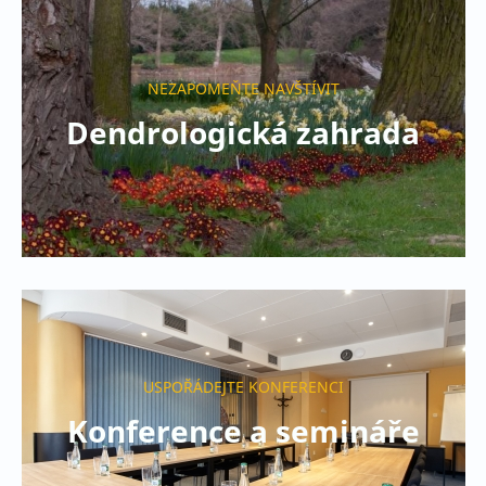
NEZAPOMEŇTE NAVŠTÍVIT
Dendrologická zahrada
USPOŘÁDEJTE KONFERENCI
Konference a semináře