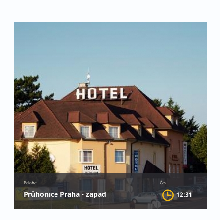
Poloha:
Čas
Průhonice Praha - západ
12:31