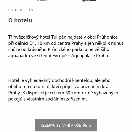
HOTEL TULIPÁN
O hotelu
Tříhvězdičkový hotel Tulipán najdete v obci Průhonice
při dálnici D1, 10 km od centra Prahy a jen několik minut
chůze od krásného Průnického parku a největšího
aquaparku ve střední Evropě – Aquapalace Praha.
Hotel je vyhledáváný obchodní klientelou, ale jeho
oblibu má i u turistů, kteří přijeli za poznáním krás
Prahy. K dispozici je celkem 30 komfortně vybavených
pokojů s vlastním sociálním zařízením.
REZERVUJTE NYNÍ A UŠETŘETE