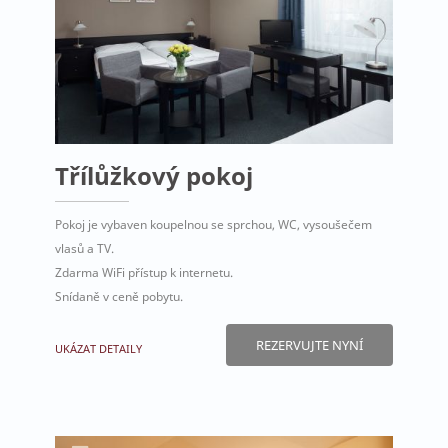
Třílůžkový pokoj
Pokoj je vybaven koupelnou se sprchou, WC, vysoušečem
vlasů a TV.
Zdarma WiFi přístup k internetu.
Snídaně v ceně pobytu.
REZERVUJTE NYNÍ
UKÁZAT DETAILY