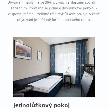
Ubytování nabízíme ve 30-ti pokojích s vlastním sociálním
zařízením. Převážně se jedná o dvoulůžkové pokoje, k
dispozici máme i rodinné tří a čtyřlůžkové pokoje. V ceně
ubytování je snídaně formou bohatého rautu.
Jednolůžkový pokoj