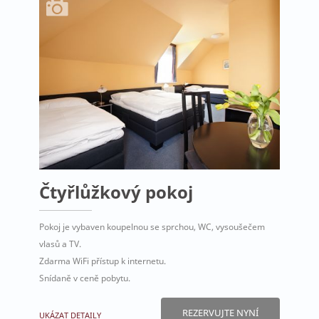
Čtyřlůžkový pokoj
Pokoj je vybaven koupelnou se sprchou, WC, vysoušečem
vlasů a TV.
Zdarma WiFi přístup k internetu.
Snídaně v ceně pobytu.
REZERVUJTE NYNÍ
UKÁZAT DETAILY